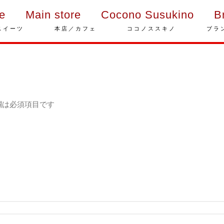
ie
Main store
Cocono Susukino
B
スイーツ
本店／カフェ
ココノススキノ
ブラ
欄は必須項目です