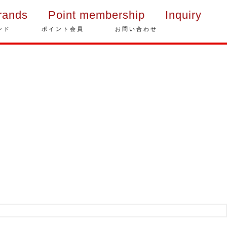
rands
Point membership
Inquiry
ンド
ポイント会員
お問い合わせ
年末年始の営業のご案内
2025年クリスマスケーキのご予
約受付をいたします
さっぽろスイーツコンペティシ
ョン2025 ～neo いちごショー
トケーキ～ 入賞しました
パティスリーフレール 5周年感
謝キャンペーン