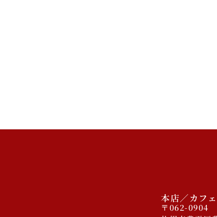
本店／カフェ
〒062-0904