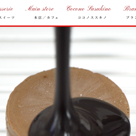
sserie
Main store
Cocono Susukino
Bra
スイーツ
本店／カフェ
ココノススキノ
ブラ