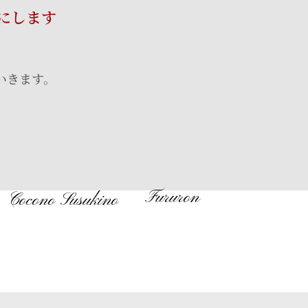
にします
ケーキ
店舗
いきます。
未分類
ログイン
投稿フィード
コメントフィード
Fururon
Cocono Susukino
WordPress.org