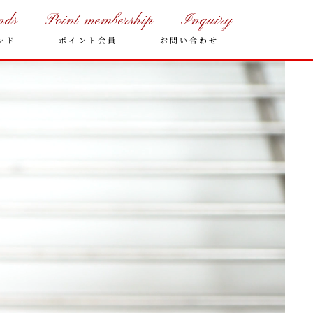
nds
Point membership
Inquiry
ンド
ポイント会員
お問い合わせ
年末年始の営業のご案内
2025年クリスマスケーキのご予
約受付をいたします
さっぽろスイーツコンペティシ
ョン2025 ～neo いちごショー