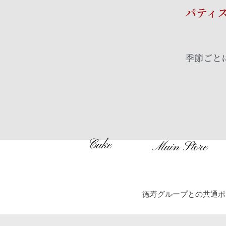
パテ
季節ごと
Cake
Main Store
徳寿グループとの共通ポ