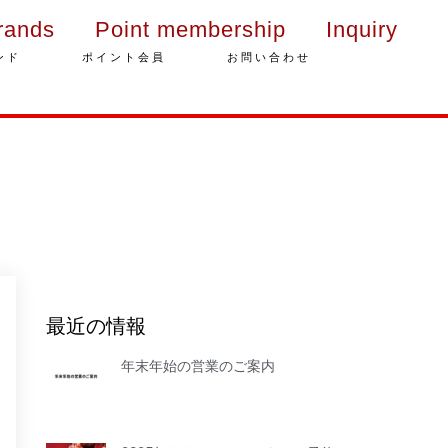
rands
Point membership
Inquiry
ンド
ポイント会員
お問い合わせ
年末年始の営業のご案内
2025年クリスマスケーキのご予
最近の情報
約受付をいたします
年末年始の営業のご案内
さっぽろスイーツコンペティシ
ョン2025 ～neo いちごショー
トケーキ～ 入賞しました
パティスリーフレール 5周年感