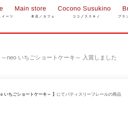
ie
Main store
Cocono Susukino
B
スイーツ
本店／カフェ
ココノススキノ
ブラ
 ～neo いちごショートケーキ～ 入賞しました
eo いちごショートケーキ～ 】
にてパティスリーフレールの商品
。