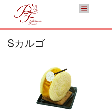
ポイント会員
お問い合わせ
本店／カフェ
スイーツ
ココノススキノ
ブランド
Sカルゴ
年末年始の営業のご案内
2025年クリスマスケーキのご予
約受付をいたします
さっぽろスイーツコンペティシ
ョン2025 ～neo いちごショー
トケーキ～ 入賞しました
パティスリーフレール 5周年感
謝キャンペーン