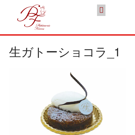
スイーツ
本店／カフェ
ブランド
ポイント会員
お問い合わせ
ココノススキノ
生ガトーショコラ_1
年末年始の営業のご案内
2025年クリスマスケーキのご予
約受付をいたします
さっぽろスイーツコンペティシ
ョン2025 ～neo いちごショー
トケーキ～ 入賞しました
パティスリーフレール 5周年感
謝キャンペーン