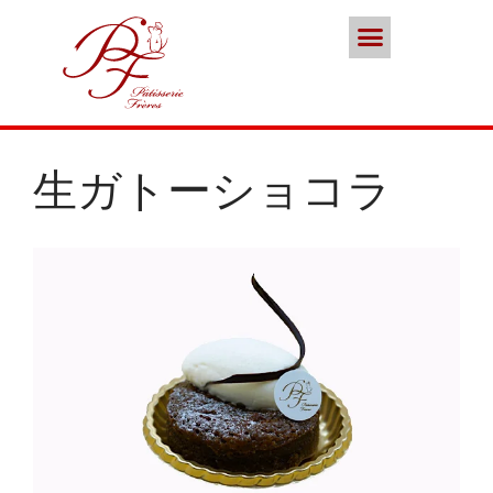
ポイント会員
お問い合わせ
本店／カフェ
スイーツ
ココノススキノ
ブランド
生ガトーショコラ
年末年始の営業のご案内
2025年クリスマスケーキのご予
約受付をいたします
さっぽろスイーツコンペティシ
ョン2025 ～neo いちごショー
トケーキ～ 入賞しました
パティスリーフレール 5周年感
謝キャンペーン