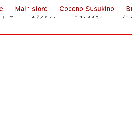
ie
Main store
Cocono Susukino
B
スイーツ
本店／カフェ
ココノススキノ
ブラ