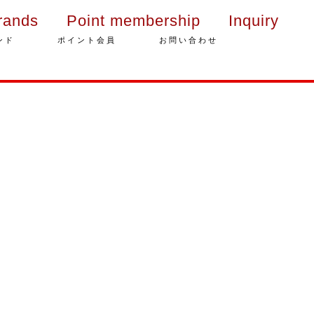
rands
Point membership
Inquiry
ンド
ポイント会員
お問い合わせ
年末年始の営業のご案内
2025年クリスマスケーキのご予
約受付をいたします
さっぽろスイーツコンペティシ
ョン2025 ～neo いちごショー
トケーキ～ 入賞しました
パティスリーフレール 5周年感
謝キャンペーン