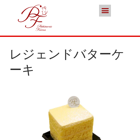
ポイント会員
お問い合わせ
本店／カフェ
スイーツ
ココノススキノ
ブランド
レジェンドバターケ
ーキ
年末年始の営業のご案内
2025年クリスマスケーキのご予
約受付をいたします
さっぽろスイーツコンペティシ
ョン2025 ～neo いちごショー
トケーキ～ 入賞しました
パティスリーフレール 5周年感