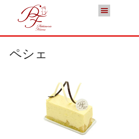
ポイント会員
お問い合わせ
本店／カフェ
スイーツ
ココノススキノ
ブランド
ペシェ
年末年始の営業のご案内
2025年クリスマスケーキのご予
約受付をいたします
さっぽろスイーツコンペティシ
ョン2025 ～neo いちごショー
トケーキ～ 入賞しました
パティスリーフレール 5周年感
謝キャンペーン