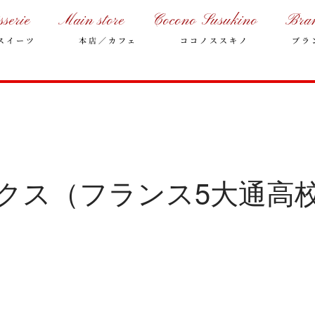
sserie
Main store
Cocono Susukino
Bra
スイーツ
本店／カフェ
ココノススキノ
ブラ
ックス（フランス5大通高