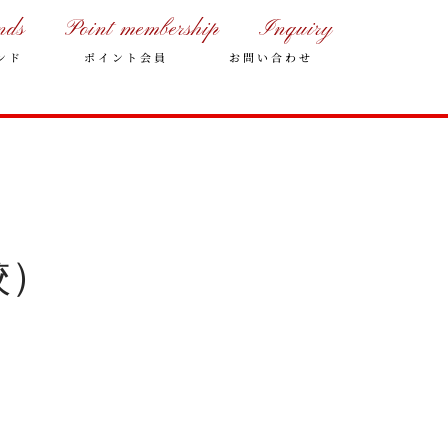
nds
Point membership
Inquiry
ンド
ポイント会員
お問い合わせ
校）
年末年始の営業のご案内
2025年クリスマスケーキのご予
約受付をいたします
さっぽろスイーツコンペティシ
ョン2025 ～neo いちごショー
トケーキ～ 入賞しました
パティスリーフレール 5周年感
謝キャンペーン