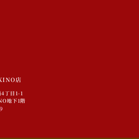
店舗
未分類
ログイン
投稿フィード
コメントフィード
WordPress.org
KINO店
丁目1-1
INO地下1階
9