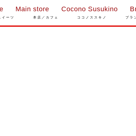
ie
Main store
Cocono Susukino
B
スイーツ
本店／カフェ
ココノススキノ
ブラ