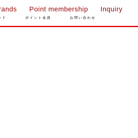
rands
Point membership
Inquiry
ンド
ポイント会員
お問い合わせ
年末年始の営業のご案内
2025年クリスマスケーキのご予
約受付をいたします
さっぽろスイーツコンペティシ
ョン2025 ～neo いちごショー
トケーキ～ 入賞しました
パティスリーフレール 5周年感
謝キャンペーン