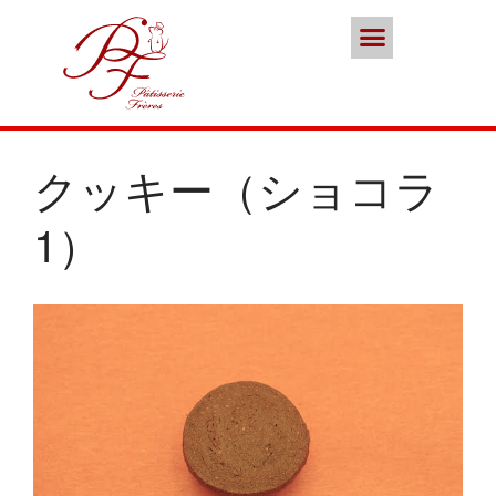
ポイント会員
お問い合わせ
本店／カフェ
スイーツ
ココノススキノ
ブランド
クッキー（ショコラ
1）
年末年始の営業のご案内
2025年クリスマスケーキのご予
約受付をいたします
さっぽろスイーツコンペティシ
ョン2025 ～neo いちごショー
トケーキ～ 入賞しました
パティスリーフレール 5周年感
謝キャンペーン