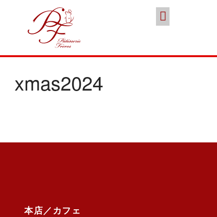
スイーツ
本店／カフェ
ブランド
ポイント会員
お問い合わせ
ココノススキノ
xmas2024
年末年始の営業のご案内
2025年クリスマスケーキのご予
約受付をいたします
さっぽろスイーツコンペティシ
ョン2025 ～neo いちごショー
トケーキ～ 入賞しました
パティスリーフレール 5周年感
謝キャンペーン
本店／カフェ