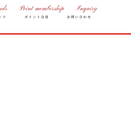
nds
Point membership
Inquiry
ンド
ポイント会員
お問い合わせ
年末年始の営業のご案内
2025年クリスマスケーキのご予
約受付をいたします
さっぽろスイーツコンペティシ
ョン2025 ～neo いちごショー
トケーキ～ 入賞しました
パティスリーフレール 5周年感
謝キャンペーン