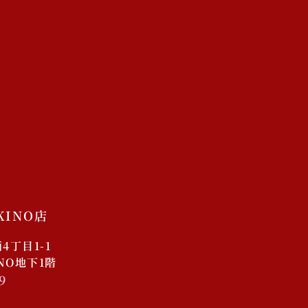
店舗
未分類
ログイン
投稿フィード
コメントフィード
WordPress.org
KINO店
丁目1-1
INO地下1階
9