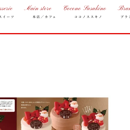
sserie
Main store
Cocono Susukino
Bra
スイーツ
本店／カフェ
ココノススキノ
ブラ