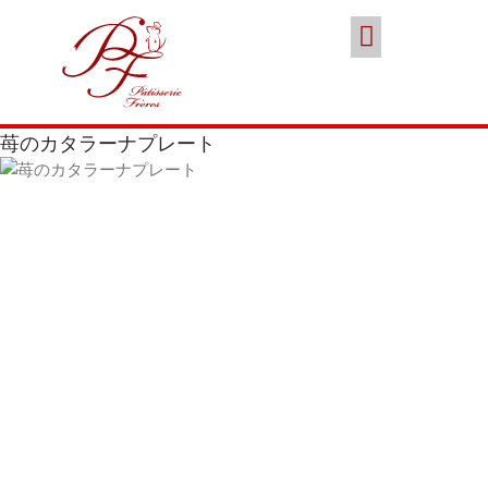
スイーツ
本店／カフェ
ブランド
ポイント会員
お問い合わせ
ココノススキノ
苺のカタラーナプレート
年末年始の営業のご案内
2025年クリスマスケーキのご予
約受付をいたします
さっぽろスイーツコンペティシ
ョン2025 ～neo いちごショー
トケーキ～ 入賞しました
パティスリーフレール 5周年感
謝キャンペーン