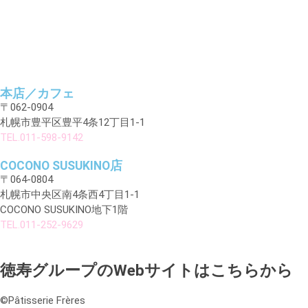
2023/11/30 COCONO
SUSUKINO店オープン予定
本店／カフェ
〒062-0904
札幌市豊平区豊平4条12丁目1-1
TEL.011-598-9142
2025年12月
2025年10月
COCONO SUSUKINO店
〒064-0804
2025年1月
札幌市中央区南4条西4丁目1-1
2024年9月
COCONO SUSUKINO地下1階
2023年11月
TEL.011-252-9629
徳寿グループのWebサイトはこちらから
ケーキ
©️Pâtisserie Frères