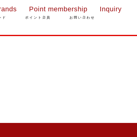
rands
Point membership
Inquiry
ンド
ポイント会員
お問い合わせ
年末年始の営業のご案内
2025年クリスマスケーキのご予
約受付をいたします
さっぽろスイーツコンペティシ
ョン2025 ～neo いちごショー
トケーキ～ 入賞しました
パティスリーフレール 5周年感
謝キャンペーン