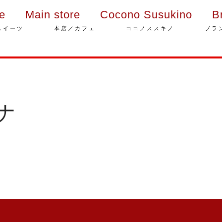
ie
Main store
Cocono Susukino
B
スイーツ
本店／カフェ
ココノススキノ
ブラ
ナ