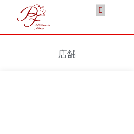
スイーツ
本店／カフェ
ブランド
ポイント会員
お問い合わせ
ココノススキノ
店舗
年末年始の営業のご案内
2025年クリスマスケーキのご予
約受付をいたします
さっぽろスイーツコンペティシ
ョン2025 ～neo いちごショー
トケーキ～ 入賞しました