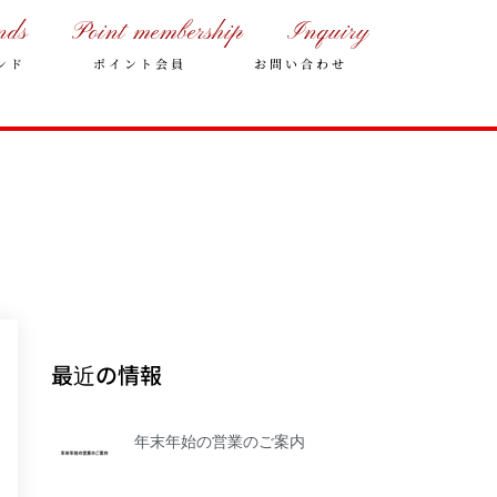
nds
Point membership
Inquiry
ンド
ポイント会員
お問い合わせ
年末年始の営業のご案内
2025年クリスマスケーキのご予
最近の情報
約受付をいたします
さっぽろスイーツコンペティシ
ョン2025 ～neo いちごショー
年末年始の営業のご案内
トケーキ～ 入賞しました
パティスリーフレール 5周年感