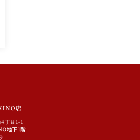
KINO店
丁目1-1
INO地下1階
9