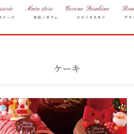
sserie
Main store
Cocono Susukino
Bra
スイーツ
本店／カフェ
ココノススキノ
ブラ
ケーキ