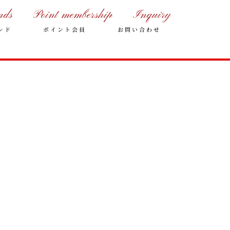
nds
Point membership
Inquiry
ンド
ポイント会員
お問い合わせ
年末年始の営業のご案内
2025年クリスマスケーキのご予
約受付をいたします
さっぽろスイーツコンペティシ
ョン2025 ～neo いちごショー
トケーキ～ 入賞しました
パティスリーフレール 5周年感
謝キャンペーン