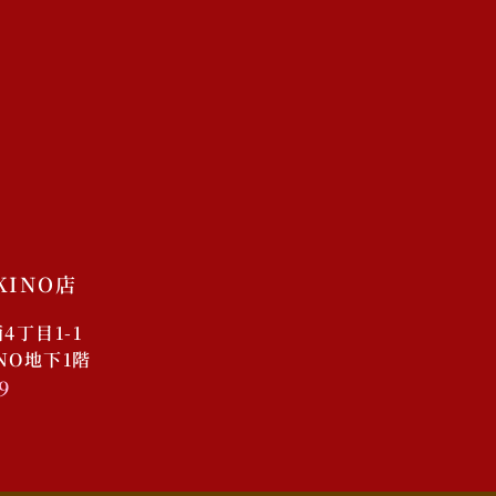
店舗
未分類
ログイン
投稿フィード
コメントフィード
WordPress.org
KINO店
丁目1-1
INO地下1階
9