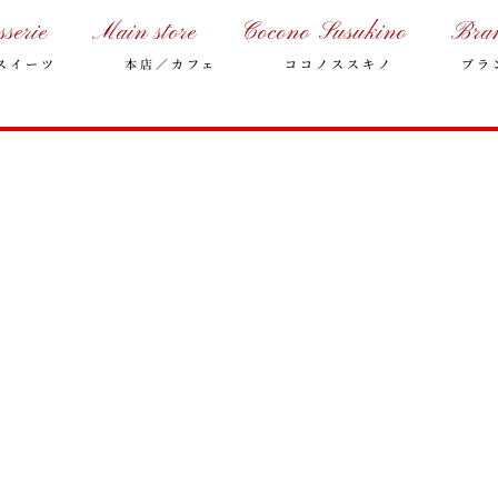
sserie
Main store
Cocono Susukino
Bra
スイーツ
本店／カフェ
ココノススキノ
ブラ