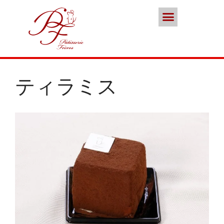
ポイント会員
お問い合わせ
本店／カフェ
スイーツ
ココノススキノ
ブランド
ティラミス
年末年始の営業のご案内
2025年クリスマスケーキのご予
約受付をいたします
さっぽろスイーツコンペティシ
ョン2025 ～neo いちごショー
トケーキ～ 入賞しました
パティスリーフレール 5周年感
謝キャンペーン