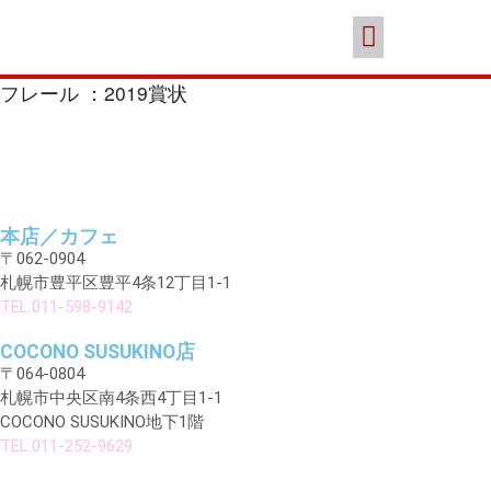
スイーツ
本店／カフェ
ブランド
ポイント会員
お問い合わせ
ココノススキノ
フレール ：2019賞状
本店／カフェ
〒062-0904
年末年始の営業のご案内
札幌市豊平区豊平4条12丁目1-1
TEL.011-598-9142
2025年クリスマスケーキのご予
約受付をいたします
COCONO SUSUKINO店
さっぽろスイーツコンペティシ
〒064-0804
ョン2025 ～neo いちごショー
札幌市中央区南4条西4丁目1-1
トケーキ～ 入賞しました
COCONO SUSUKINO地下1階
パティスリーフレール 5周年感
TEL.011-252-9629
謝キャンペーン