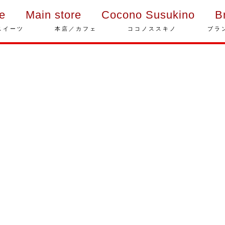
ie
Main store
Cocono Susukino
B
スイーツ
本店／カフェ
ココノススキノ
ブラ