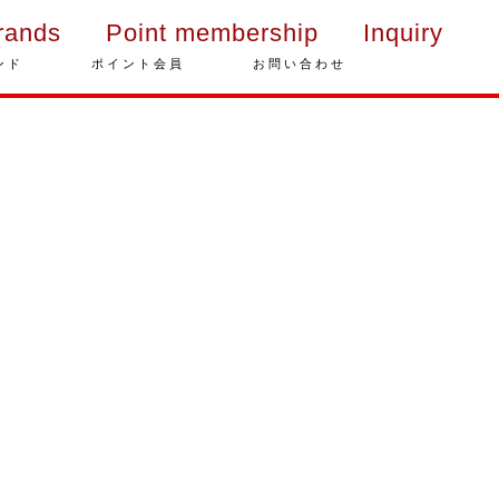
rands
Point membership
Inquiry
ンド
ポイント会員
お問い合わせ
年末年始の営業のご案内
2025年クリスマスケーキのご予
約受付をいたします
さっぽろスイーツコンペティシ
ョン2025 ～neo いちごショー
トケーキ～ 入賞しました
パティスリーフレール 5周年感
謝キャンペーン