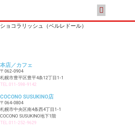
スイーツ
本店／カフェ
ブランド
ポイント会員
お問い合わせ
ココノススキノ
ショコラリッシュ（ベルレドール）
本店／カフェ
〒062-0904
年末年始の営業のご案内
札幌市豊平区豊平4条12丁目1-1
TEL.011-598-9142
2025年クリスマスケーキのご予
約受付をいたします
COCONO SUSUKINO店
さっぽろスイーツコンペティシ
〒064-0804
ョン2025 ～neo いちごショー
札幌市中央区南4条西4丁目1-1
トケーキ～ 入賞しました
COCONO SUSUKINO地下1階
パティスリーフレール 5周年感
TEL.011-252-9629
謝キャンペーン