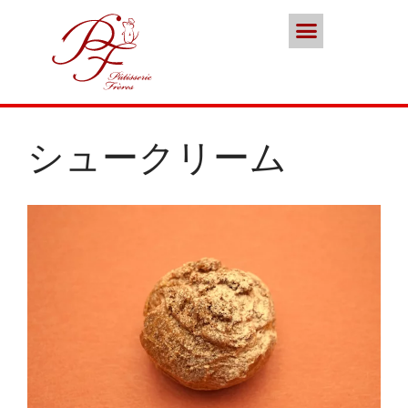
ポイント会員
お問い合わせ
本店／カフェ
スイーツ
ココノススキノ
ブランド
シュークリーム
年末年始の営業のご案内
2025年クリスマスケーキのご予
約受付をいたします
さっぽろスイーツコンペティシ
ョン2025 ～neo いちごショー
トケーキ～ 入賞しました
パティスリーフレール 5周年感
謝キャンペーン