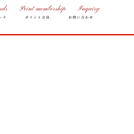
nds
Point membership
Inquiry
ンド
ポイント会員
お問い合わせ
年末年始の営業のご案内
2025年クリスマスケーキのご予
約受付をいたします
さっぽろスイーツコンペティシ
ョン2025 ～neo いちごショー
トケーキ～ 入賞しました
パティスリーフレール 5周年感
謝キャンペーン