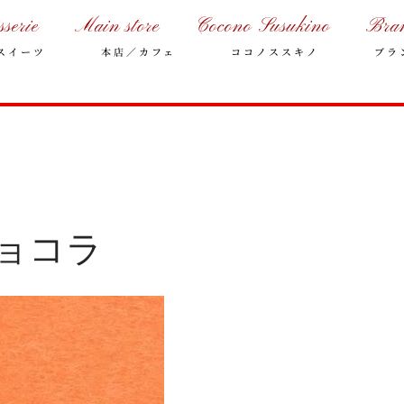
sserie
Main store
Cocono Susukino
Bra
スイーツ
本店／カフェ
ココノススキノ
ブラ
ョコラ