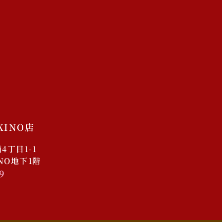
店舗
未分類
ログイン
投稿フィード
コメントフィード
WordPress.org
KINO店
丁目1-1
INO地下1階
9