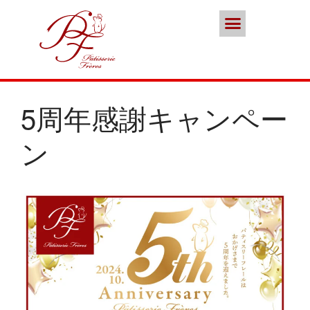
ポイント会員
お問い合わせ
本店／カフェ
スイーツ
ココノススキノ
ブランド
5周年感謝キャンペー
ン
年末年始の営業のご案内
2025年クリスマスケーキのご予
約受付をいたします
さっぽろスイーツコンペティシ
ョン2025 ～neo いちごショー
トケーキ～ 入賞しました
パティスリーフレール 5周年感
謝キャンペーン