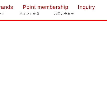
rands
Point membership
Inquiry
ンド
ポイント会員
お問い合わせ
年末年始の営業のご案内
2025年クリスマスケーキのご予
約受付をいたします
さっぽろスイーツコンペティシ
ョン2025 ～neo いちごショー
トケーキ～ 入賞しました
パティスリーフレール 5周年感
謝キャンペーン