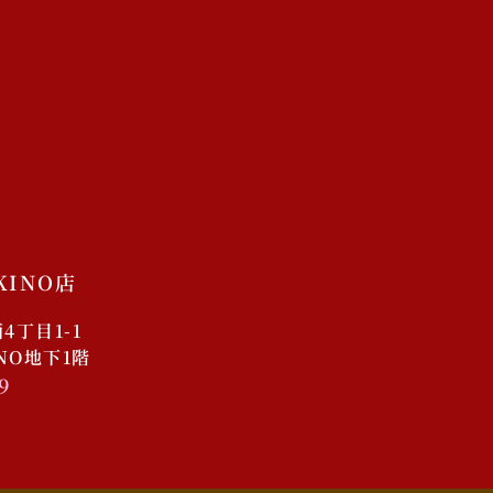
店舗
未分類
ログイン
投稿フィード
コメントフィード
WordPress.org
KINO店
丁目1-1
INO地下1階
9