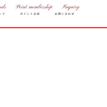
nds
Point membership
Inquiry
ンド
ポイント会員
お問い合わせ
年末年始の営業のご案内
2025年クリスマスケーキのご予
約受付をいたします
さっぽろスイーツコンペティシ
ョン2025 ～neo いちごショー
トケーキ～ 入賞しました
パティスリーフレール 5周年感
謝キャンペーン