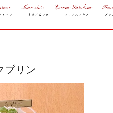
sserie
Main store
Cocono Susukino
Bra
スイーツ
本店／カフェ
ココノススキノ
ブラ
クプリン