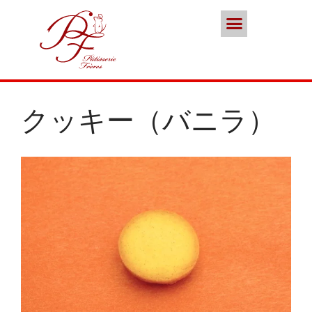
ポイント会員
お問い合わせ
本店／カフェ
スイーツ
ココノススキノ
ブランド
クッキー（バニラ）
年末年始の営業のご案内
2025年クリスマスケーキのご予
約受付をいたします
さっぽろスイーツコンペティシ
ョン2025 ～neo いちごショー
トケーキ～ 入賞しました
パティスリーフレール 5周年感
謝キャンペーン