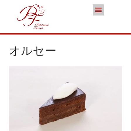
ポイント会員
お問い合わせ
本店／カフェ
スイーツ
ココノススキノ
ブランド
オルセー
年末年始の営業のご案内
2025年クリスマスケーキのご予
約受付をいたします
さっぽろスイーツコンペティシ
ョン2025 ～neo いちごショー
トケーキ～ 入賞しました
パティスリーフレール 5周年感
謝キャンペーン