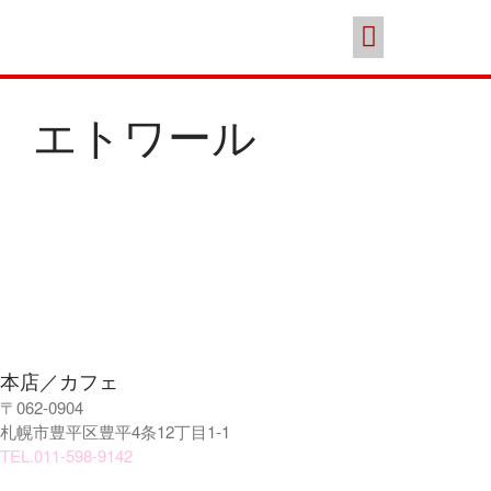
スイーツ
本店／カフェ
ブランド
ポイント会員
お問い合わせ
ココノススキノ
エトワール
年末年始の営業のご案内
2025年クリスマスケーキのご予
約受付をいたします
さっぽろスイーツコンペティシ
本店／カフェ
ョン2025 ～neo いちごショー
〒062-0904
トケーキ～ 入賞しました
札幌市豊平区豊平4条12丁目1-1
パティスリーフレール 5周年感
TEL.011-598-9142
謝キャンペーン