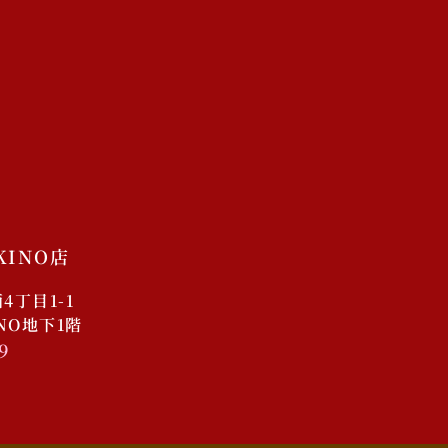
店舗
未分類
ログイン
投稿フィード
コメントフィード
WordPress.org
KINO店
丁目1-1
INO地下1階
9