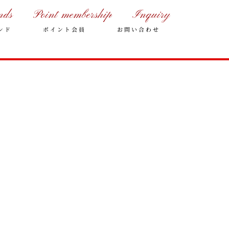
nds
Point membership
Inquiry
ンド
ポイント会員
お問い合わせ
年末年始の営業のご案内
2025年クリスマスケーキのご予
約受付をいたします
さっぽろスイーツコンペティシ
ョン2025 ～neo いちごショー
トケーキ～ 入賞しました
パティスリーフレール 5周年感
謝キャンペーン