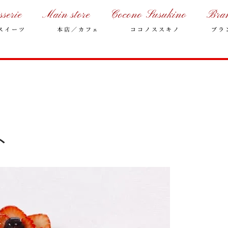
sserie
Main store
Cocono Susukino
Bra
スイーツ
本店／カフェ
ココノススキノ
ブラ
ト